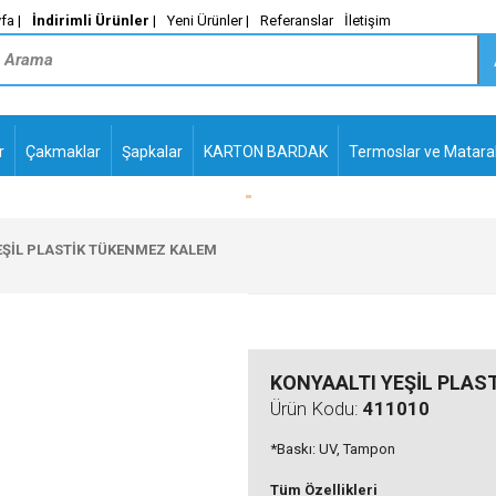
fa |
İndirimli Ürünler
|
Yeni Ürünler |
Referanslar
İletişim
r
Çakmaklar
Şapkalar
KARTON BARDAK
Termoslar ve Matara
M_
PLASTİK TÜKENMEZ
KALEMLER2
EŞİL PLASTİK TÜKENMEZ KALEM
KONYAALTI YEŞİL PLAS
Ürün Kodu:
411010
*Baskı: UV, Tampon
Tüm Özellikleri