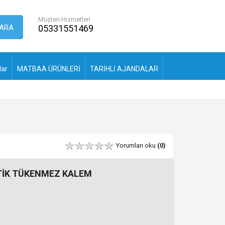
Müşteri Hizmetleri
ARA
05331551469
lar
MATBAA ÜRÜNLERİ
TARİHLİ AJANDALAR
Yorumları oku
(0)
TİK TÜKENMEZ KALEM