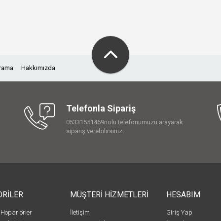
Arama
Hakkımızda
Telefonla Sipariş
05331551469nolu telefonumuzu arayarak
sipariş verebilirsiniz.
ORİLER
MÜŞTERİ HİZMETLERİ
HESABIM
 Hoparlörler
İletişim
Giriş Yap