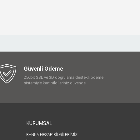
Güvenli Ödeme
256bit SSL ve 3D doğrulama destekli ödeme
sistemiyle kart bilgileriniz güvende.
KURUMSAL
BANKA HESAP BİLGİLERİMİZ