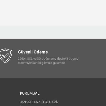
Güvenli Ödeme
256bit SSL ve 3D doğrulama destekli ödeme
sistemiyle kart bilgileriniz güvende.
KURUMSAL
BANKA HESAP BİLGİLERİMİZ