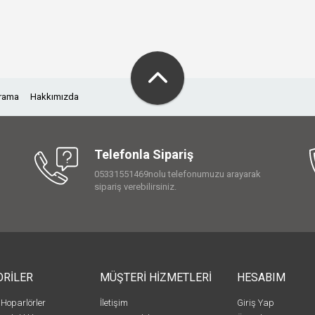
Arama
Hakkımızda
Telefonla Sipariş
05331551469nolu telefonumuzu arayarak
sipariş verebilirsiniz.
ORİLER
MÜŞTERİ HİZMETLERİ
HESABIM
 Hoparlörler
İletişim
Giriş Yap