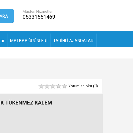
Müşteri Hizmetleri
ARA
05331551469
lar
MATBAA ÜRÜNLERİ
TARİHLİ AJANDALAR
Yorumları oku
(0)
İK TÜKENMEZ KALEM