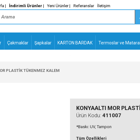
fa |
İndirimli Ürünler
|
Yeni Ürünler |
Referanslar
İletişim
r
Çakmaklar
Şapkalar
KARTON BARDAK
Termoslar ve Matara
-
PLASTİK TÜKENMEZ
KALEMLER2
OR PLASTİK TÜKENMEZ KALEM
KONYAALTI MOR PLAST
Ürün Kodu:
411007
*Baskı: UV, Tampon
Tüm Özellikleri