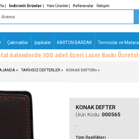
fa |
İndirimli Ürünler
|
Yeni Ürünler |
Referanslar
İletişim
r
Çakmaklar
Şapkalar
KARTON BARDAK
Termoslar ve Matara
-
PLASTİK TÜKENMEZ
KALEMLER2
 AJANDA
TARİHSİZ DEFTERLER
KONAK DEFTER
»
»
KONAK DEFTER
Ürün Kodu:
000565
-
Tüm Özellikleri