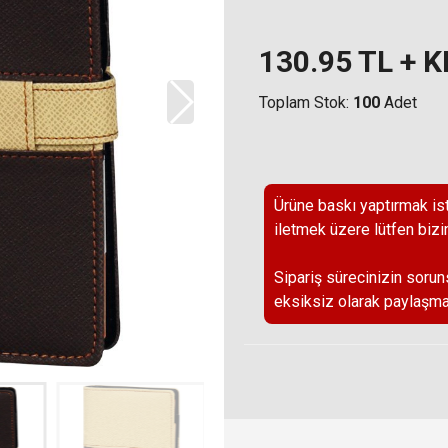
130.95
TL + 
Toplam Stok:
100
Adet
Ürüne baskı yaptırmak ist
iletmek üzere lütfen bizi
Sipariş sürecinizin sorun
eksiksiz olarak paylaşma