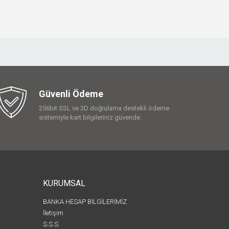
Güvenli Ödeme
256bit SSL ve 3D doğrulama destekli ödeme
sistemiyle kart bilgileriniz güvende.
KURUMSAL
BANKA HESAP BİLGİLERİMİZ
İletişim
S.S.S.