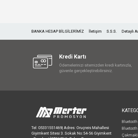
BANKA HESAP BİLGİLERİMİZ
İletişim
S.S.S.
Detaylı 
Kredi Kartı
Ödemelerinizi sitemizden kredi kartınızla,
güvenle gerçekleştirebilirsiniz.
KATEG
Bluetooth
Tel: 05331551469| Adres: Oruçreis Mahallesi
Bluetooth
Giyimkent Sitesi 3. Sokak No:54-56 Giyimkent
Çakmakl