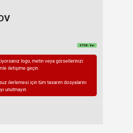
KDV
STOK : Var
iyorsanız logo, metin veya görsellerinizi
mle iletişime geçin.
suz ilerlemesi için tüm tasarım dosyalarını
yı unutmayın.