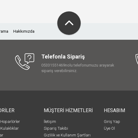
Arama
Hakkımızda
Telefonla Sipariş
05331551469nolu telefonumuzu arayarak
sipariş verebilirsiniz.
ORİLER
MÜŞTERİ HİZMETLERİ
HESABIM
 Hoparlörler
İletişim
Giriş Yap
 Kulaklıklar
Sipariş Takibi
Üye Ol
ar
Gizlilik ve Kullanım Şartları