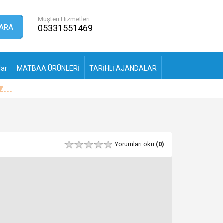
Müşteri Hizmetleri
ARA
05331551469
lar
MATBAA ÜRÜNLERİ
TARİHLİ AJANDALAR
Yorumları oku
(0)