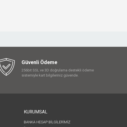
Güvenli Ödeme
256bit SSL ve 3D doğrulama destekli ödeme
sistemiyle kart bilgileriniz güvende.
KURUMSAL
BANKA HESAP BİLGİLERİMİZ