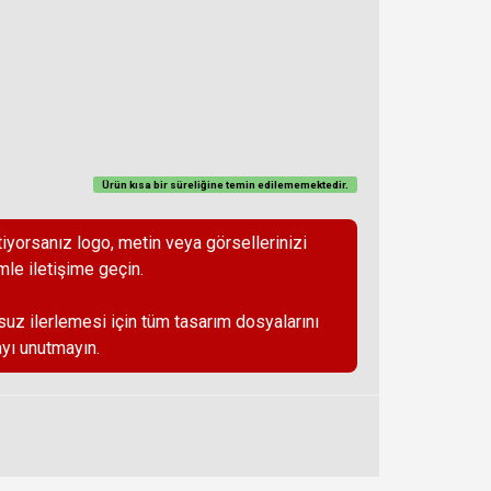
Ürün kısa bir süreliğine temin
edilememektedir
.
iyorsanız logo, metin veya görsellerinizi
mle iletişime geçin.
suz ilerlemesi için tüm tasarım dosyalarını
yı unutmayın.