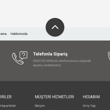
Arama
Hakkımızda
Telefonla Sipariş
05331551469nolu telefonumuzu arayarak
sipariş verebilirsiniz.
ORİLER
MÜŞTERİ HİZMETLERİ
HESABIM
 Hoparlörler
İletişim
Giriş Yap