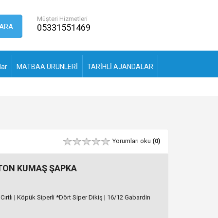
Müşteri Hizmetleri
ARA
05331551469
lar
MATBAA ÜRÜNLERİ
TARİHLİ AJANDALAR
Yorumları oku
(0)
TTON KUMAŞ ŞAPKA
ırtlı | Köpük Siperli *Dört Siper Dikiş | 16/12 Gabardin