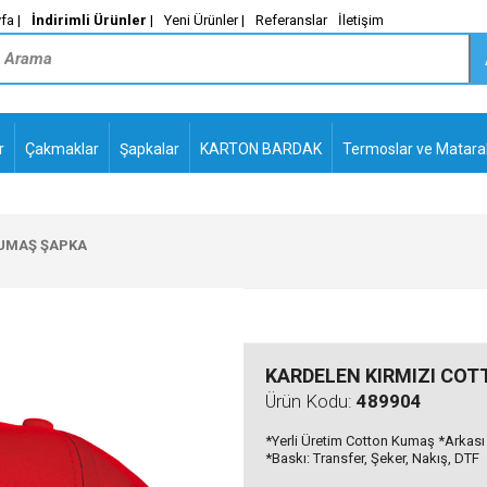
fa |
İndirimli Ürünler
|
Yeni Ürünler |
Referanslar
İletişim
r
Çakmaklar
Şapkalar
KARTON BARDAK
Termoslar ve Matara
-
PLASTİK TÜKENMEZ
KALEMLER2
KUMAŞ ŞAPKA
KARDELEN KIRMIZI CO
Ürün Kodu:
489904
*Yerli Üretim Cotton Kumaş *Arkası C
*Baskı: Transfer, Şeker, Nakış, DTF