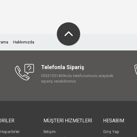
Arama
Hakkımızda
Telefonla Sipariş
05331551469nolu telefonumuzu arayarak
sipariş verebilirsiniz.
ORİLER
MÜŞTERİ HİZMETLERİ
HESABIM
 Hoparlörler
İletişim
Giriş Yap