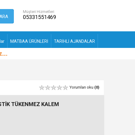
Müşteri Hizmetleri
ARA
05331551469
lar
MATBAA ÜRÜNLERİ
TARİHLİ AJANDALAR
Yorumları oku
(0)
STİK TÜKENMEZ KALEM