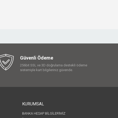
Güvenli Ödeme
256bit SSL ve 3D doğrulama destekli ödeme
sistemiyle kart bilgileriniz güvende.
KURUMSAL
BANKA HESAP BİLGİLERİMİZ