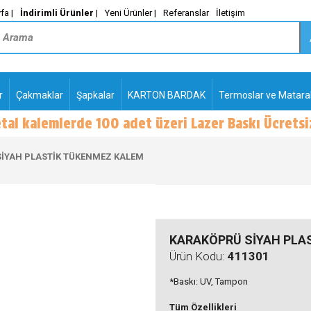
fa |
İndirimli Ürünler
|
Yeni Ürünler |
Referanslar
İletişim
r
Çakmaklar
Şapkalar
KARTON BARDAK
Termoslar ve Matara
-
PLASTİK TÜKENMEZ
KALEMLER2
İYAH PLASTİK TÜKENMEZ KALEM
KARAKÖPRÜ SİYAH PLA
Ürün Kodu:
411301
*Baskı: UV, Tampon
Tüm Özellikleri