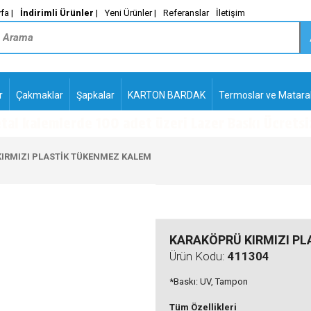
fa |
İndirimli Ürünler
|
Yeni Ürünler |
Referanslar
İletişim
r
Çakmaklar
Şapkalar
KARTON BARDAK
Termoslar ve Matara
-
PLASTİK TÜKENMEZ
KALEMLER2
IRMIZI PLASTİK TÜKENMEZ KALEM
KARAKÖPRÜ KIRMIZI P
Ürün Kodu:
411304
*Baskı: UV, Tampon
Tüm Özellikleri