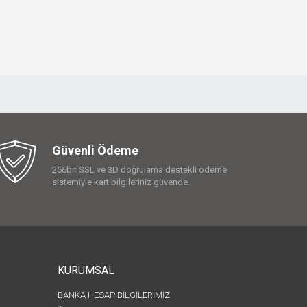
Güvenli Ödeme
256bit SSL ve 3D doğrulama destekli ödeme
sistemiyle kart bilgileriniz güvende.
KURUMSAL
BANKA HESAP BİLGİLERİMİZ