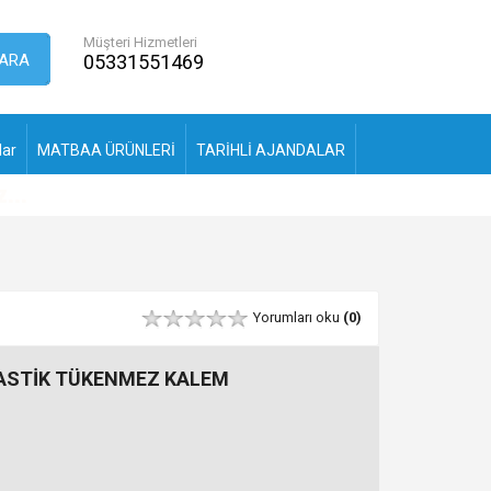
Müşteri Hizmetleri
ARA
05331551469
lar
MATBAA ÜRÜNLERİ
TARİHLİ AJANDALAR
Yorumları oku
(0)
LASTİK TÜKENMEZ KALEM