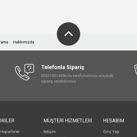
Arama
Hakkımızda
Telefonla Sipariş
05331551469nolu telefonumuzu arayarak
sipariş verebilirsiniz.
ORİLER
MÜŞTERİ HİZMETLERİ
HESABIM
 Hoparlörler
İletişim
Giriş Yap