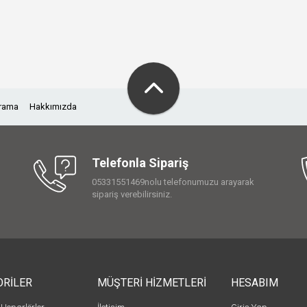
Arama
Hakkımızda
Telefonla Sipariş
05331551469nolu telefonumuzu arayarak
sipariş verebilirsiniz.
ORİLER
MÜŞTERİ HİZMETLERİ
HESABIM