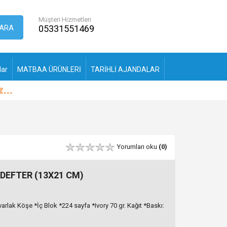
Müşteri Hizmetleri
ARA
05331551469
lar
MATBAA ÜRÜNLERİ
TARİHLİ AJANDALAR
Yorumları oku
(0)
DEFTER (13X21 CM)
rlak Köşe *İç Blok *224 sayfa *Ivory 70 gr. Kağıt *Baskı: