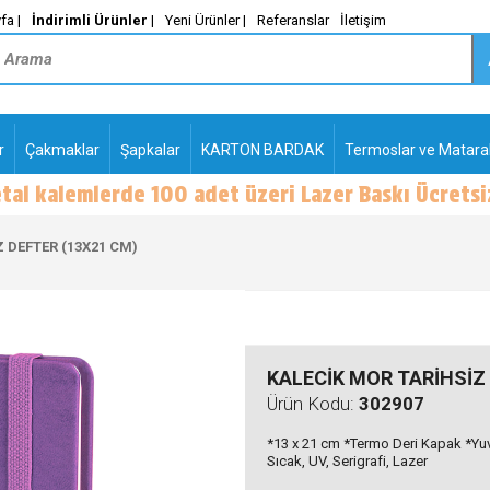
fa |
İndirimli Ürünler
|
Yeni Ürünler |
Referanslar
İletişim
r
Çakmaklar
Şapkalar
KARTON BARDAK
Termoslar ve Matara
-
PLASTİK TÜKENMEZ
KALEMLER2
 DEFTER (13X21 CM)
KALECİK MOR TARİHSİZ 
Ürün Kodu:
302907
*13 x 21 cm *Termo Deri Kapak *Yuva
Sıcak, UV, Serigrafi, Lazer