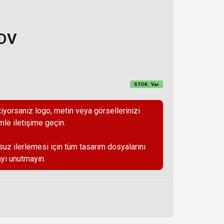
KDV
STOK : Var
iyorsanız logo, metin veya görsellerinizi
mle iletişime geçin.
suz ilerlemesi için tüm tasarım dosyalarını
yı unutmayın.