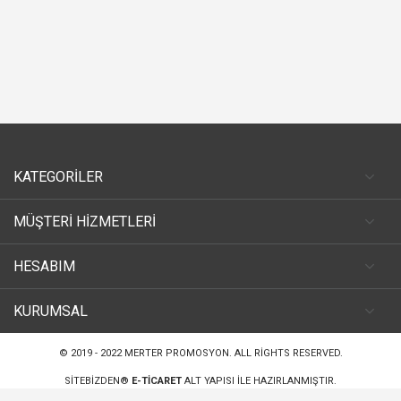
KATEGORİLER
MÜŞTERİ HİZMETLERİ
HESABIM
KURUMSAL
© 2019 - 2022
MERTER PROMOSYON
. ALL RIGHTS RESERVED.
SITEBIZDEN®
E-TICARET
ALT YAPISI ILE HAZIRLANMIŞTIR.