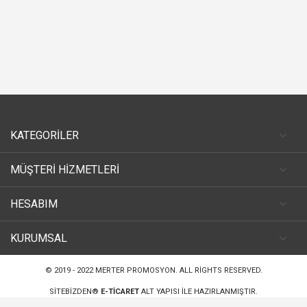
KATEGORİLER
MÜŞTERİ HİZMETLERİ
HESABIM
KURUMSAL
© 2019 - 2022
MERTER PROMOSYON
. ALL RIGHTS RESERVED.
SITEBIZDEN®
E-TICARET
ALT YAPISI ILE HAZIRLANMIŞTIR.