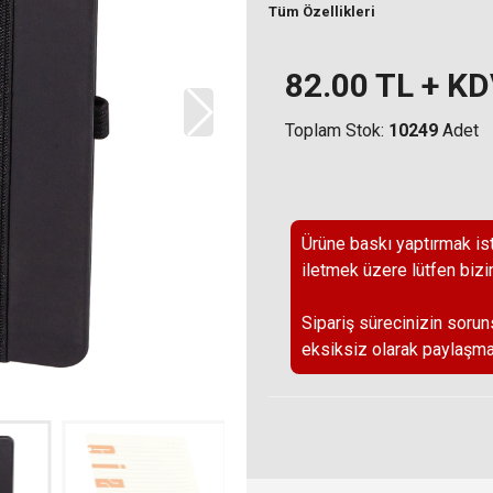
Tüm Özellikleri
82.00
TL + K
Toplam Stok:
10249
Adet
Ürüne baskı yaptırmak ist
iletmek üzere lütfen bizi
Sipariş sürecinizin sorun
eksiksiz olarak paylaşma