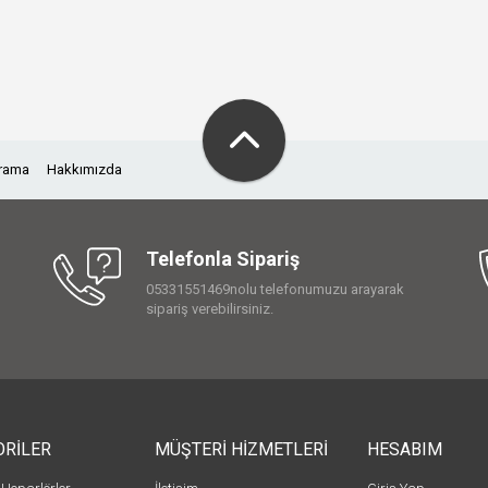
Arama
Hakkımızda
Telefonla Sipariş
05331551469nolu telefonumuzu arayarak
sipariş verebilirsiniz.
ORİLER
MÜŞTERİ HİZMETLERİ
HESABIM