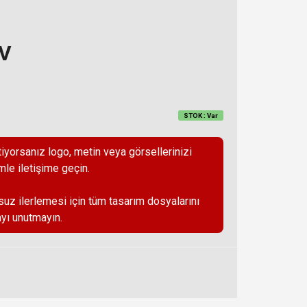
DV
STOK : Var
iyorsanız logo, metin veya görsellerinizi
mle iletişime geçin.
suz ilerlemesi için tüm tasarım dosyalarını
yı unutmayın.