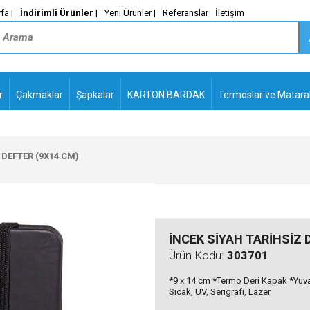
fa |
İndirimli Ürünler
|
Yeni Ürünler |
Referanslar
İletişim
r
Çakmaklar
Şapkalar
KARTON BARDAK
Termoslar ve Matara
-
PLASTİK TÜKENMEZ
KALEMLER2
 DEFTER (9X14 CM)
İNCEK SİYAH TARİHSİZ 
Ürün Kodu:
303701
*9 x 14 cm *Termo Deri Kapak *Yuvar
Sıcak, UV, Serigrafi, Lazer