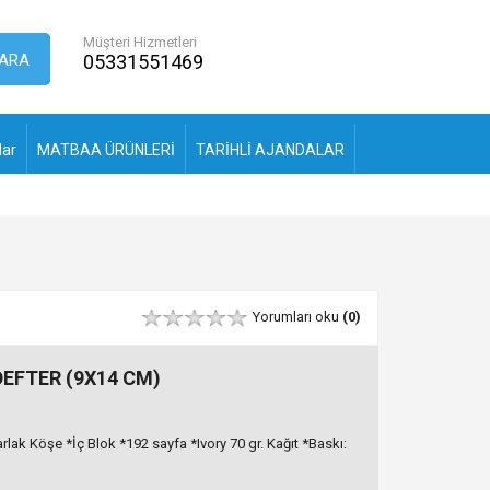
Müşteri Hizmetleri
ARA
05331551469
lar
MATBAA ÜRÜNLERİ
TARİHLİ AJANDALAR
Yorumları oku
(0)
DEFTER (9X14 CM)
lak Köşe *İç Blok *192 sayfa *Ivory 70 gr. Kağıt *Baskı: