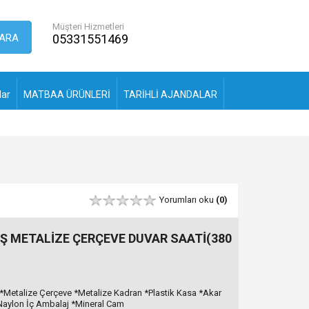
Müşteri Hizmetleri
ARA
05331551469
lar
MATBAA ÜRÜNLERİ
TARİHLİ AJANDALAR
Yorumları oku
(0)
 METALİZE ÇERÇEVE DUVAR SAATİ(380
*Metalize Çerçeve *Metalize Kadran *Plastik Kasa *Akar
*Naylon İç Ambalaj *Mineral Cam