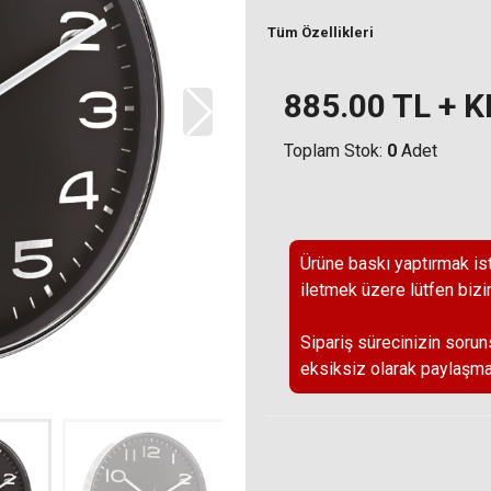
Tüm Özellikleri
885.00
TL + 
Toplam Stok:
0
Adet
Ürüne baskı yaptırmak ist
iletmek üzere lütfen bizi
Sipariş sürecinizin sorun
eksiksiz olarak paylaşma