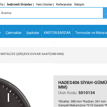
fa |
İndirimli Ürünler
|
Yeni Ürünler |
Referanslar
İletişim
r
Çakmaklar
Şapkalar
KARTON BARDAK
Termoslar ve Matara
-
PLASTİK TÜKENMEZ
KALEMLER2
METALİZE ÇERÇEVE DUVAR SAATİ(380 MM)
HADES406 SİYAH-GÜMÜŞ
MM)
Ürün Kodu:
5010134
*Ebatlar: 380 mm *Kadran: 361 mm 
Saniyeli Mekanizma *5 Yıl Garanti 