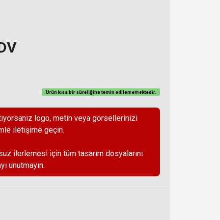
KDV
Ürün kısa bir süreliğine temin
edilememektedir
.
iyorsanız logo, metin veya görsellerinizi
mle iletişime geçin.
suz ilerlemesi için tüm tasarım dosyalarını
yı unutmayın.