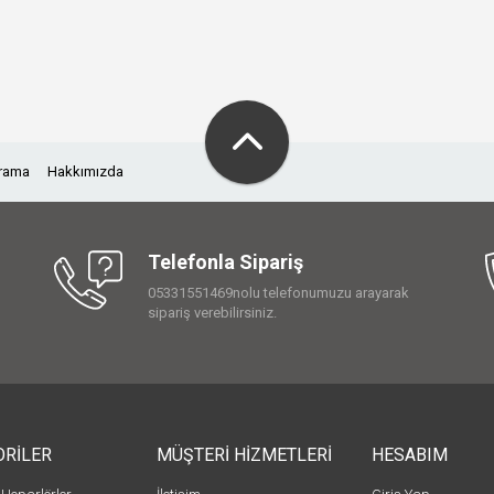
Arama
Hakkımızda
Telefonla Sipariş
05331551469nolu telefonumuzu arayarak
sipariş verebilirsiniz.
ORİLER
MÜŞTERİ HİZMETLERİ
HESABIM