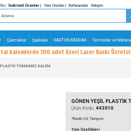
fa |
İndirimli Ürünler
|
Yeni Ürünler |
Referanslar
İletişim
r
Çakmaklar
Şapkalar
KARTON BARDAK
Termoslar ve Matara
-
PLASTİK TÜKENMEZ
KALEMLER2
 PLASTİK TÜKENMEZ KALEM
GÖNEN YEŞİL PLASTİK
Ürün Kodu:
443010
*Baskı UV, Tampon
Tüm Özellikleri