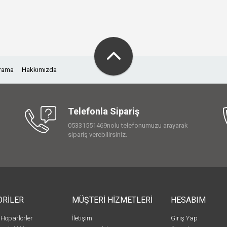
Arama
Hakkımızda
Telefonla Sipariş
05331551469nolu telefonumuzu arayarak
sipariş verebilirsiniz.
ORİLER
MÜŞTERİ HİZMETLERİ
HESABIM
 Hoparlörler
İletişim
Giriş Yap