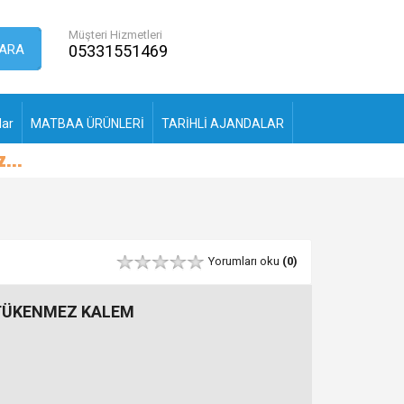
Müşteri Hizmetleri
ARA
05331551469
lar
MATBAA ÜRÜNLERİ
TARİHLİ AJANDALAR
Yorumları oku
(0)
 TÜKENMEZ KALEM