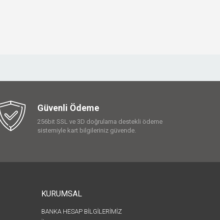
Güvenli Ödeme
256bit SSL ve 3D doğrulama destekli ödeme
sistemiyle kart bilgileriniz güvende.
KURUMSAL
BANKA HESAP BİLGİLERİMİZ