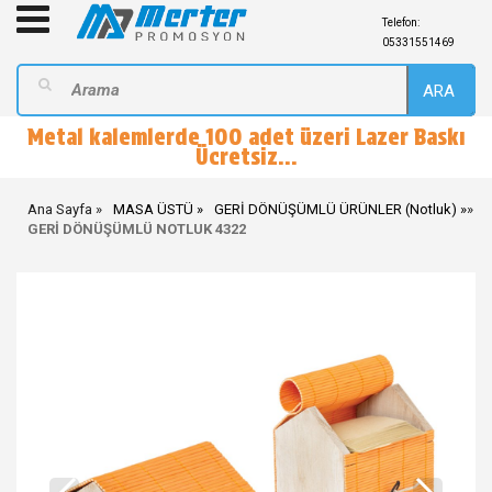
Telefon:
05331551469
ARA
Metal kalemlerde 100 adet üzeri Lazer Baskı
Ücretsiz...
Ana Sayfa
MASA ÜSTÜ
GERİ DÖNÜŞÜMLÜ ÜRÜNLER (Notluk)
»
GERİ DÖNÜŞÜMLÜ NOTLUK 4322