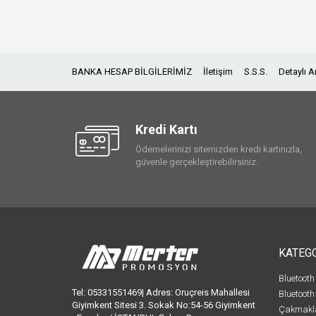
BANKA HESAP BİLGİLERİMİZ
İletişim
S.S.S.
Detaylı 
Kredi Kartı
Ödemelerinizi sitemizden kredi kartınızla,
güvenle gerçekleştirebilirsiniz.
KATEG
Bluetooth
Tel: 05331551469| Adres: Oruçreis Mahallesi
Bluetooth
Giyimkent Sitesi 3. Sokak No:54-56 Giyimkent
Çakmakl