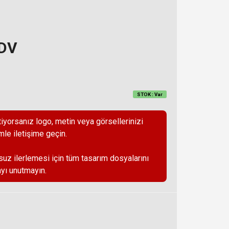
KDV
STOK : Var
iyorsanız logo, metin veya görsellerinizi
mle iletişime geçin.
suz ilerlemesi için tüm tasarım dosyalarını
yı unutmayın.