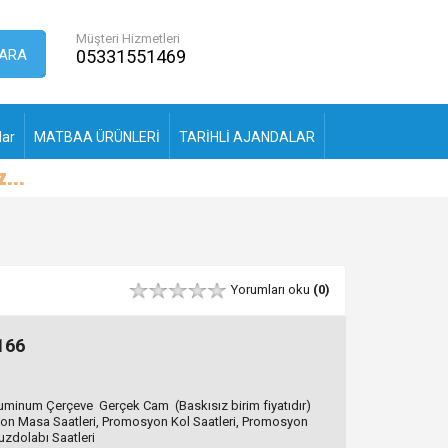
Müşteri Hizmetleri
ARA
05331551469
lar
MATBAA ÜRÜNLERİ
TARİHLİ AJANDALAR
Yorumları oku
(0)
166
inum Çerçeve Gerçek Cam (Baskısız birim fiyatıdır)
on Masa Saatleri, Promosyon Kol Saatleri, Promosyon
uzdolabı Saatleri