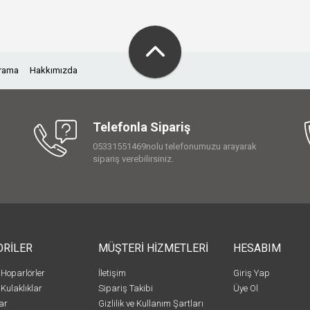
Arama
Hakkımızda
Telefonla Sipariş
05331551469nolu telefonumuzu arayarak
sipariş verebilirsiniz.
ORİLER
MÜŞTERİ HİZMETLERİ
HESABIM
 Hoparlörler
İletişim
Giriş Yap
 Kulaklıklar
Sipariş Takibi
Üye Ol
ar
Gizlilik ve Kullanım Şartları