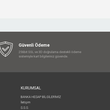
Güvenli Ödeme
256bit SSL ve 3D doğrulama destekli ödeme
sistemiyle kart bilgileriniz güvende.
KURUMSAL
BANKA HESAP BİLGİLERİMİZ
İletişim
S.S.S.