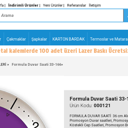
fa |
İndirimli Ürünler
|
Yeni Ürünler |
Referanslar
İletişim
r
Çakmaklar
Şapkalar
KARTON BARDAK
Termoslar ve Matara
-
PLASTİK TÜKENMEZ
KALEMLER2
LERİ
Formula Duvar Saati 33-166
»
Formula Duvar Saati 33-
Ürün Kodu:
000121
FORMULA DUVAR SAATİ 36 cm Alum
Promosyon Duvar saatleri, Promosy
Köstekli Cep Saatleri, Promosyon B