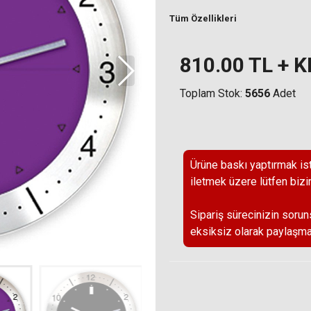
Tüm Özellikleri
810.00
TL + 
Toplam Stok:
5656
Adet
Ürüne baskı yaptırmak ist
iletmek üzere lütfen bizi
Sipariş sürecinizin sorun
eksiksiz olarak paylaşma