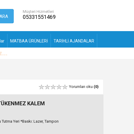
Müşteri Hizmetleri
ARA
05331551469
lar
MATBAA ÜRÜNLERİ
TARİHLİ AJANDALAR
Yorumları oku
(0)
 TÜKENMEZ KALEM
Tutma Yeri *Baskı: Lazer, Tampon