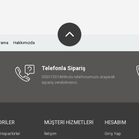
Arama
Hakkımızda
Telefonla Sipariş
05331551469nolu telefonumuzu arayarak
sipariş verebilirsiniz.
ORİLER
MÜŞTERİ HİZMETLERİ
HESABIM
 Hoparlörler
İletişim
Giriş Yap