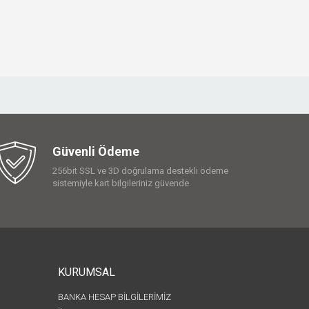
Güvenli Ödeme
256bit SSL ve 3D doğrulama destekli ödeme
sistemiyle kart bilgileriniz güvende.
KURUMSAL
BANKA HESAP BİLGİLERİMİZ