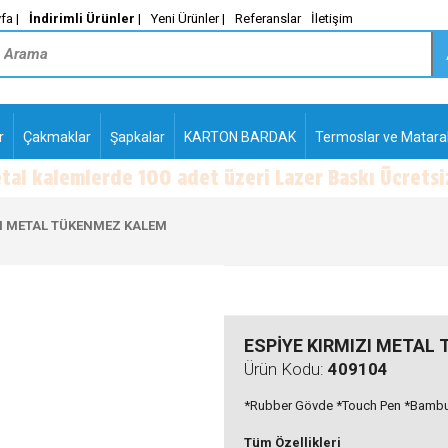
fa |
İndirimli Ürünler
|
Yeni Ürünler |
Referanslar
İletişim
r
Çakmaklar
Şapkalar
KARTON BARDAK
Termoslar ve Matara
-
PLASTİK TÜKENMEZ
KALEMLER2
ZI METAL TÜKENMEZ KALEM
ESPİYE KIRMIZI METAL
Ürün Kodu:
409104
*Rubber Gövde *Touch Pen *Bambu 
Tüm Özellikleri