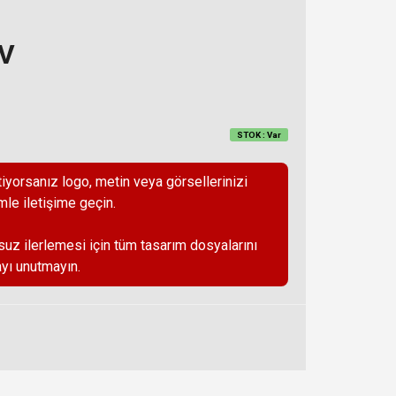
DV
STOK : Var
iyorsanız logo, metin veya görsellerinizi
mle iletişime geçin.
suz ilerlemesi için tüm tasarım dosyalarını
yı unutmayın.