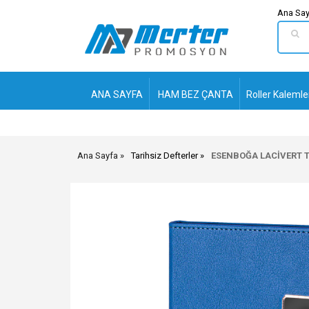
Ana Say
ANA SAYFA
HAM BEZ ÇANTA
Roller Kalemle
Ana Sayfa
Tarihsiz Defterler
ESENBOĞA LACİVERT T