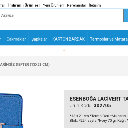
fa |
İndirimli Ürünler
|
Yeni Ürünler |
Referanslar
İletişim
r
Çakmaklar
Şapkalar
KARTON BARDAK
Termoslar ve Matara
Me-
PLASTİK TÜKENMEZ
KALEMLER2
ARİHSİZ DEFTER (13X21 CM)
ESENBOĞA LACİVERT TA
Ürün Kodu:
302705
*13 x 21 cm *Termo Deri *Mıknatısl
Blok: *224 sayfa *Ivory 70 gr. Kağıt 