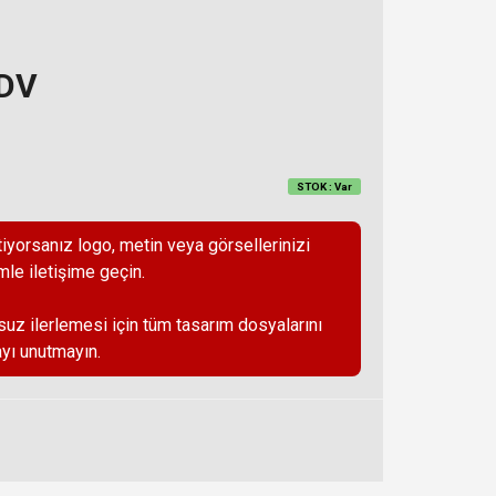
KDV
STOK : Var
iyorsanız logo, metin veya görsellerinizi
mle iletişime geçin.
suz ilerlemesi için tüm tasarım dosyalarını
yı unutmayın.