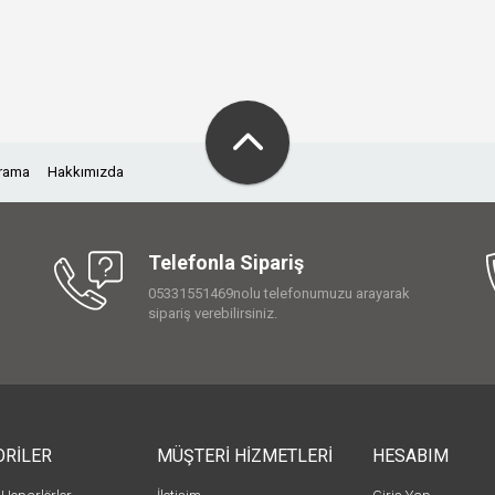
Arama
Hakkımızda
Telefonla Sipariş
05331551469nolu telefonumuzu arayarak
sipariş verebilirsiniz.
ORİLER
MÜŞTERİ HİZMETLERİ
HESABIM