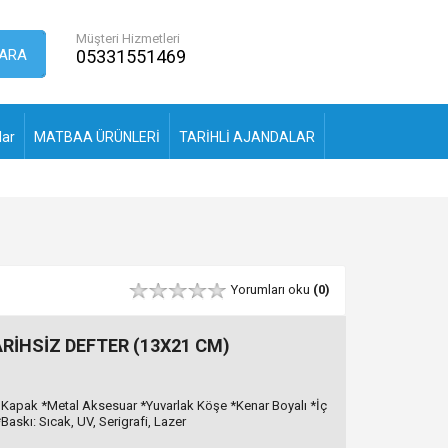
Müşteri Hizmetleri
ARA
05331551469
lar
MATBAA ÜRÜNLERİ
TARİHLİ AJANDALAR
Yorumları oku
(0)
RİHSİZ DEFTER (13X21 CM)
ı Kapak *Metal Aksesuar *Yuvarlak Köşe *Kenar Boyalı *İç
*Baskı: Sıcak, UV, Serigrafi, Lazer