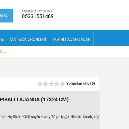
Müşteri Hizmetleri
ARA
05331551469
lar
MATBAA ÜRÜNLERİ
TARİHLİ AJANDALAR
Yorumları oku
(0)
PİRALLİ AJANDA (17X24 CM)
lli *İç Blok: *320 sayfa *Ivory 70 gr. Kağıt *Baskı: Sıcak, UV,