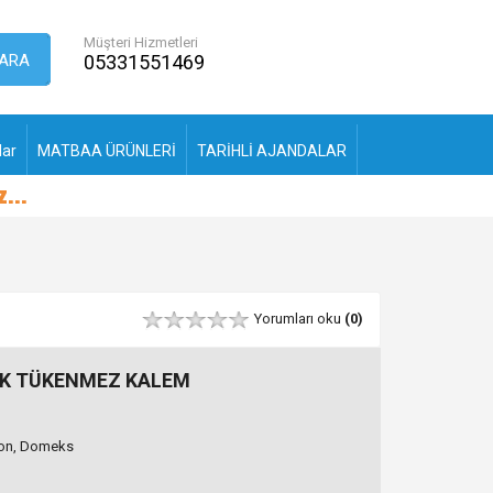
Müşteri Hizmetleri
ARA
05331551469
lar
MATBAA ÜRÜNLERİ
TARİHLİ AJANDALAR
Yorumları oku
(0)
İK TÜKENMEZ KALEM
pon, Domeks