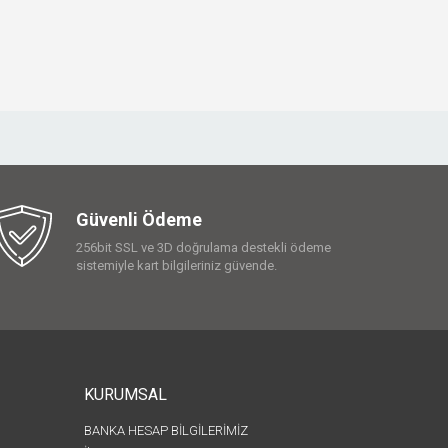
Güvenli Ödeme
256bit SSL ve 3D doğrulama destekli ödeme
sistemiyle kart bilgileriniz güvende.
KURUMSAL
BANKA HESAP BİLGİLERİMİZ