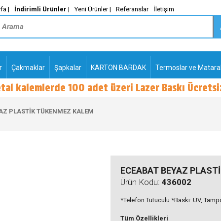
fa |
İndirimli Ürünler
|
Yeni Ürünler |
Referanslar
İletişim
r
Çakmaklar
Şapkalar
KARTON BARDAK
Termoslar ve Matara
-
PLASTİK TÜKENMEZ
KALEMLER2
AZ PLASTİK TÜKENMEZ KALEM
ECEABAT BEYAZ PLAST
Ürün Kodu:
436002
*Telefon Tutuculu *Baskı: UV, Tam
Tüm Özellikleri