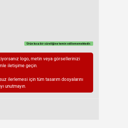
Ürün kısa bir süreliğine temin
edilememektedir
.
iyorsanız logo, metin veya görsellerinizi
mle iletişime geçin.
suz ilerlemesi için tüm tasarım dosyalarını
yı unutmayın.