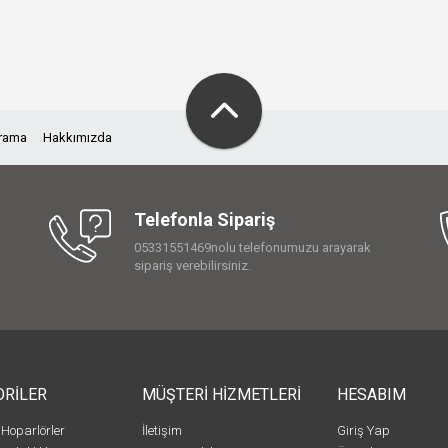
Arama
Hakkımızda
Telefonla Sipariş
05331551469nolu telefonumuzu arayarak
sipariş verebilirsiniz.
ORİLER
MÜŞTERİ HİZMETLERİ
HESABIM
 Hoparlörler
İletişim
Giriş Yap