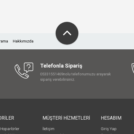
Arama
Hakkımızda
Telefonla Sipariş
05331551469nolu telefonumuzu arayarak
sipariş verebilirsiniz.
ORİLER
MÜŞTERİ HİZMETLERİ
HESABIM
 Hoparlörler
İletişim
Giriş Yap