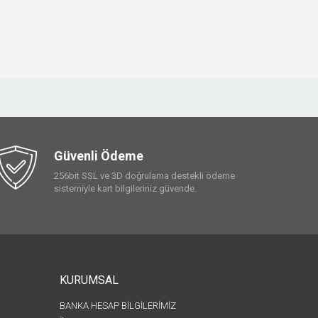
Güvenli Ödeme
256bit SSL ve 3D doğrulama destekli ödeme
sistemiyle kart bilgileriniz güvende.
KURUMSAL
BANKA HESAP BİLGİLERİMİZ