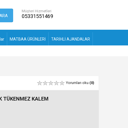
Müşteri Hizmetleri
ARA
05331551469
lar
MATBAA ÜRÜNLERİ
TARİHLİ AJANDALAR
Yorumları oku
(0)
İK TÜKENMEZ KALEM