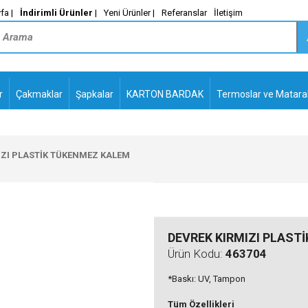
fa |
İndirimli Ürünler
|
Yeni Ürünler |
Referanslar
İletişim
r
Çakmaklar
Şapkalar
KARTON BARDAK
Termoslar ve Matara
-
PLASTİK TÜKENMEZ
KALEMLER2
IZI PLASTİK TÜKENMEZ KALEM
DEVREK KIRMIZI PLAST
Ürün Kodu:
463704
*Baskı: UV, Tampon
Tüm Özellikleri