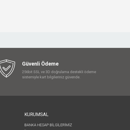
Güvenli Ödeme
256bit SSL ve 3D doğrulama destekli ödeme
sistemiyle kart bilgileriniz güvende.
KURUMSAL
BANKA HESAP BİLGİLERİMİZ