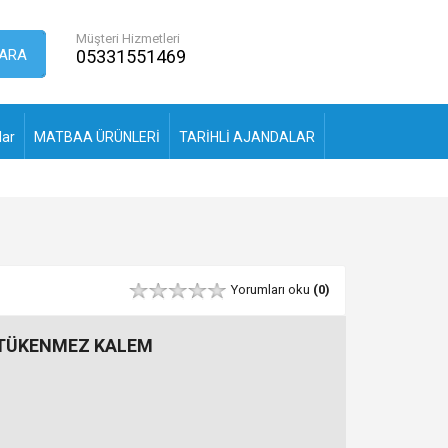
Müşteri Hizmetleri
ARA
05331551469
lar
MATBAA ÜRÜNLERİ
TARİHLİ AJANDALAR
Yorumları oku
(0)
 TÜKENMEZ KALEM