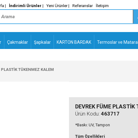
fa |
İndirimli Ürünler
|
Yeni Ürünler |
Referanslar
İletişim
r
Çakmaklar
Şapkalar
KARTON BARDAK
Termoslar ve Matara
-
PLASTİK TÜKENMEZ
KALEMLER2
 PLASTİK TÜKENMEZ KALEM
DEVREK FÜME PLASTİK
Ürün Kodu:
463717
*Baskı: UV, Tampon
Tüm Özellikleri