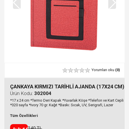
Yorumları oku
(0)
ÇANKAYA KIRMIZI TARİHLİ AJANDA (17X24 CM)
Ürün Kodu:
302004
*17 x 24 cm *Termo Deri Kapak *Yuvarlak Köşe *Telefon ve Kart Cepli
*320 sayfa *Ivory 70 gr. Kağıt *Baskı: Sıcak, UV, Serigrafi, Lazer
Tüm Özellikleri
240 TL