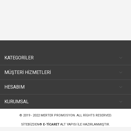
KATEGORİLER
MÜŞTERİ HİZMETLERİ
HESABIM
KURUMSAL
© 2019 - 2022
MERTER PROMOSYON
. ALL RIGHTS RESERVED.
SITEBIZDEN®
E-TICARET
ALT YAPISI ILE HAZIRLANMIŞTIR.