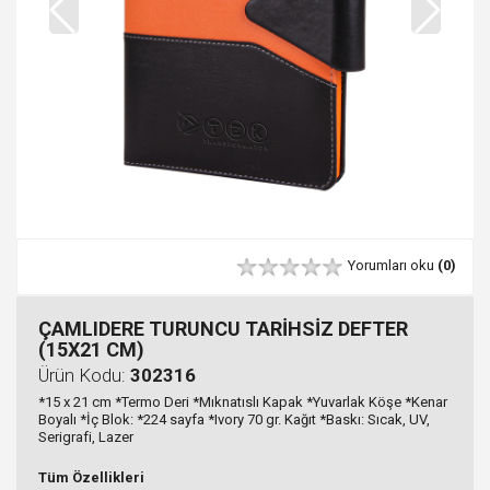
Yorumları oku
(0)
ÇAMLIDERE TURUNCU TARİHSİZ DEFTER
(15X21 CM)
Ürün Kodu:
302316
*15 x 21 cm *Termo Deri *Mıknatıslı Kapak *Yuvarlak Köşe *Kenar
Boyalı *İç Blok: *224 sayfa *Ivory 70 gr. Kağıt *Baskı: Sıcak, UV,
Serigrafi, Lazer
Tüm Özellikleri