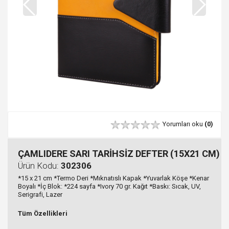
Yorumları oku
(0)
ÇAMLIDERE SARI TARİHSİZ DEFTER (15X21 CM)
Ürün Kodu:
302306
*15 x 21 cm *Termo Deri *Mıknatıslı Kapak *Yuvarlak Köşe *Kenar
Boyalı *İç Blok: *224 sayfa *Ivory 70 gr. Kağıt *Baskı: Sıcak, UV,
Serigrafi, Lazer
Tüm Özellikleri