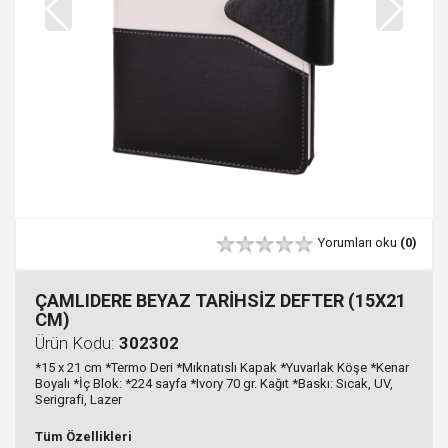
Yorumları oku
(0)
ÇAMLIDERE BEYAZ TARİHSİZ DEFTER (15X21
CM)
Ürün Kodu:
302302
*15 x 21 cm *Termo Deri *Mıknatıslı Kapak *Yuvarlak Köşe *Kenar
Boyalı *İç Blok: *224 sayfa *Ivory 70 gr. Kağıt *Baskı: Sıcak, UV,
Serigrafi, Lazer
Tüm Özellikleri