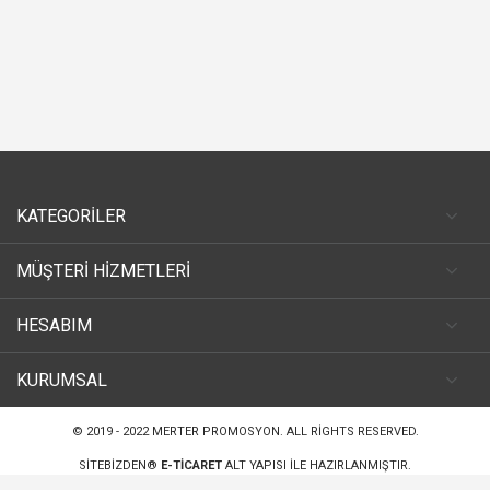
KATEGORİLER
MÜŞTERİ HİZMETLERİ
HESABIM
KURUMSAL
© 2019 - 2022
MERTER PROMOSYON
. ALL RIGHTS RESERVED.
SITEBIZDEN®
E-TICARET
ALT YAPISI ILE HAZIRLANMIŞTIR.