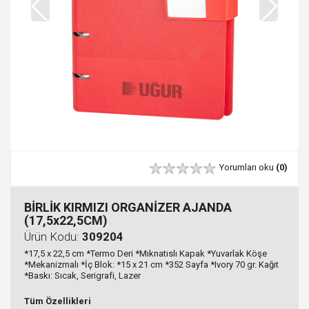
Yorumları oku
(0)
BİRLİK KIRMIZI ORGANİZER AJANDA
(17,5x22,5CM)
Ürün Kodu:
309204
*17,5 x 22,5 cm *Termo Deri *Mıknatıslı Kapak *Yuvarlak Köşe
*Mekanizmalı *İç Blok: *15 x 21 cm *352 Sayfa *Ivory 70 gr. Kağıt
*Baskı: Sıcak, Serigrafi, Lazer
Tüm Özellikleri