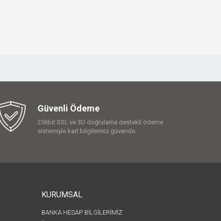
Güvenli Ödeme
256bit SSL ve 3D doğrulama destekli ödeme
sistemiyle kart bilgileriniz güvende.
KURUMSAL
BANKA HESAP BİLGİLERİMİZ