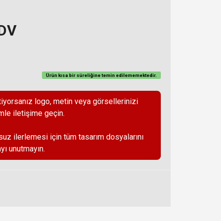
KDV
Ürün kısa bir süreliğine temin
edilememektedir
.
iyorsanız logo, metin veya görsellerinizi
mle iletişime geçin.
suz ilerlemesi için tüm tasarım dosyalarını
yı unutmayın.