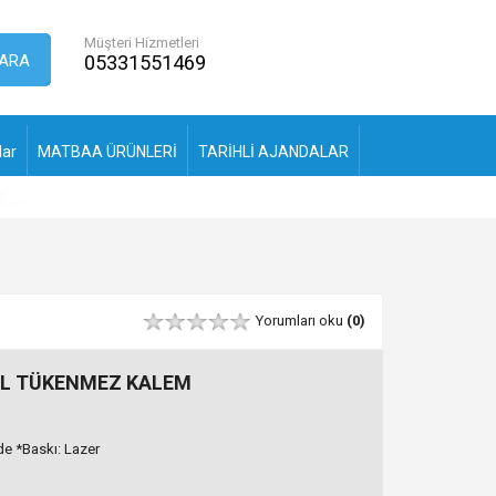
Müşteri Hizmetleri
ARA
05331551469
lar
MATBAA ÜRÜNLERİ
TARİHLİ AJANDALAR
Yorumları oku
(0)
AL TÜKENMEZ KALEM
e *Baskı: Lazer