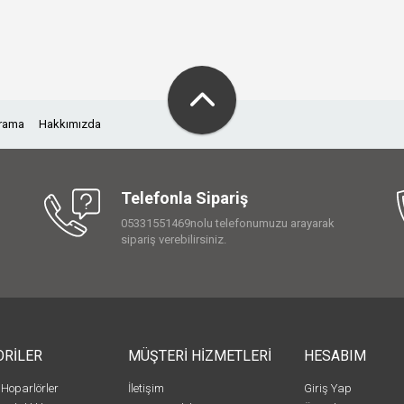
Arama
Hakkımızda
Telefonla Sipariş
05331551469nolu telefonumuzu arayarak
sipariş verebilirsiniz.
ORİLER
MÜŞTERİ HİZMETLERİ
HESABIM
 Hoparlörler
İletişim
Giriş Yap