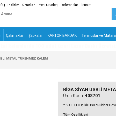
fa |
İndirimli Ürünler
|
Yeni Ürünler |
Referanslar
İletişim
r
Çakmaklar
Şapkalar
KARTON BARDAK
Termoslar ve Matara
-
PLASTİK TÜKENMEZ
KALEMLER2
SBLİ METAL TÜKENMEZ KALEM
BİGA SİYAH USBLİ MET
Ürün Kodu:
408701
*32 GB LED Işıklı USB *Rubber Gövd
Tüm Özellikleri