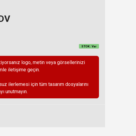
KDV
STOK : Var
iyorsanız logo, metin veya görsellerinizi
mle iletişime geçin.
suz ilerlemesi için tüm tasarım dosyalarını
yı unutmayın.