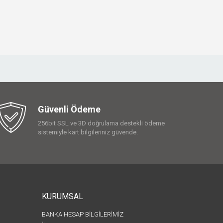
Güvenli Ödeme
256bit SSL ve 3D doğrulama destekli ödeme
sistemiyle kart bilgileriniz güvende.
KURUMSAL
BANKA HESAP BİLGİLERİMİZ