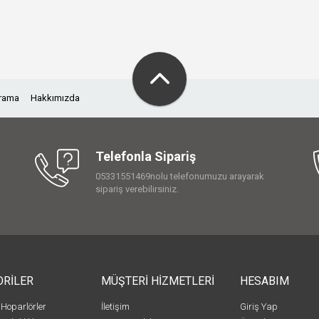
Arama
Hakkımızda
Telefonla Sipariş
05331551469nolu telefonumuzu arayarak
sipariş verebilirsiniz.
ORİLER
MÜŞTERİ HİZMETLERİ
HESABIM
 Hoparlörler
İletişim
Giriş Yap