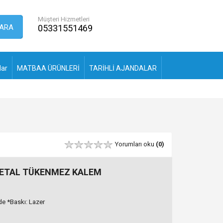
Müşteri Hizmetleri
ARA
05331551469
lar
MATBAA ÜRÜNLERİ
TARİHLİ AJANDALAR
Yorumları oku
(0)
METAL TÜKENMEZ KALEM
e *Baskı: Lazer