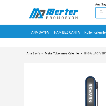
Ana Say
ANA SAYFA
HAM BEZ ÇANTA
Roller Kalemle
Ana Sayfa
Metal Tükenmez Kalemler
BİGA LACİVER