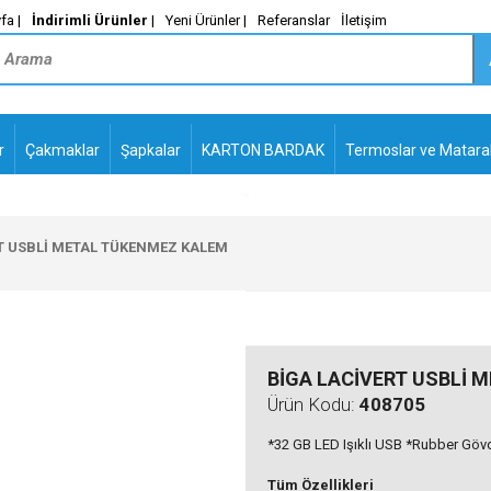
fa |
İndirimli Ürünler
|
Yeni Ürünler |
Referanslar
İletişim
r
Çakmaklar
Şapkalar
KARTON BARDAK
Termoslar ve Matara
-
PLASTİK TÜKENMEZ
KALEMLER2
T USBLİ METAL TÜKENMEZ KALEM
BİGA LACİVERT USBLİ 
Ürün Kodu:
408705
*32 GB LED Işıklı USB *Rubber Gövd
Tüm Özellikleri