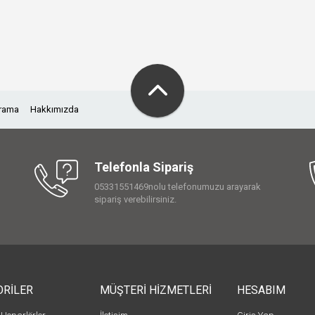
Arama
Hakkımızda
Telefonla Sipariş
05331551469nolu telefonumuzu arayarak
sipariş verebilirsiniz.
ORİLER
MÜŞTERİ HİZMETLERİ
HESABIM