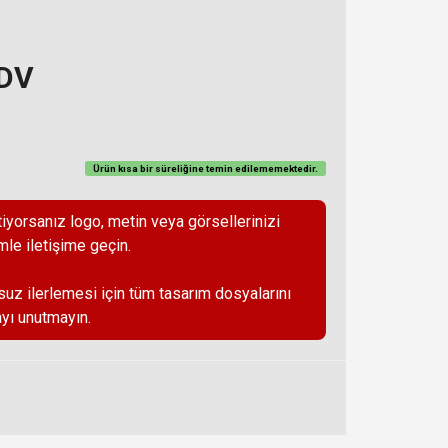
KDV
Ürün kısa bir süreliğine temin
edilememektedir
.
iyorsanız logo, metin veya görsellerinizi
mle iletişime geçin.
suz ilerlemesi için tüm tasarım dosyalarını
yı unutmayın.