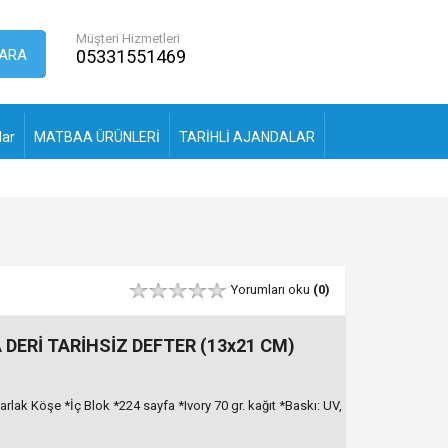
Müşteri Hizmetleri
ARA
05331551469
lar
MATBAA ÜRÜNLERİ
TARİHLİ AJANDALAR
Yorumları oku
(0)
DERİ TARİHSİZ DEFTER (13x21 CM)
rlak Köşe *İç Blok *224 sayfa *Ivory 70 gr. kağıt *Baskı: UV,