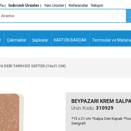
fa |
İndirimli Ürünler
|
Yeni Ürünler |
Referanslar
İletişim
r
Çakmaklar
Şapkalar
KARTON BARDAK
Termoslar ve Matara
-
PLASTİK TÜKENMEZ
KALEMLER2
 DERİ TARİHSİZ DEFTER (13x21 CM)
BEYPAZARI KREM SALPA 
Ürün Kodu:
310929
*13 x 21 cm *Salpa Deri Kapak *Yuva
Serigrafi