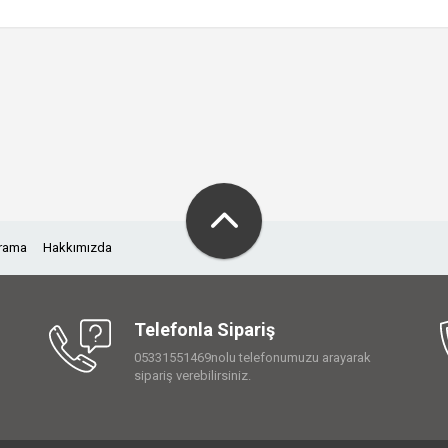
Arama
Hakkımızda
Telefonla Sipariş
05331551469nolu telefonumuzu arayarak
sipariş verebilirsiniz.