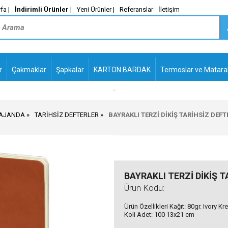
fa |
İndirimli Ürünler
|
Yeni Ürünler |
Referanslar
İletişim
r
Çakmaklar
Şapkalar
KARTON BARDAK
Termoslar ve Matara
M_
PLASTİK TÜKENMEZ
KALEMLER2
 AJANDA
TARİHSİZ DEFTERLER
BAYRAKLI TERZİ DİKİŞ TARİHSİZ DEFT
BAYRAKLI TERZİ DİKİŞ 
Ürün Kodu:
Ürün Özellikleri Kağıt: 80gr. Ivory K
Koli Adet: 100 13x21 cm