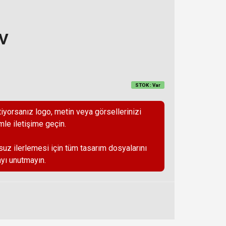
DV
STOK : Var
iyorsanız logo, metin veya görsellerinizi
mle iletişime geçin.
suz ilerlemesi için tüm tasarım dosyalarını
yı unutmayın.