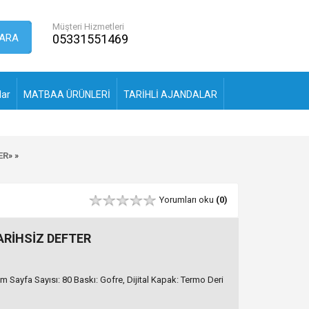
Müşteri Hizmetleri
ARA
05331551469
lar
MATBAA ÜRÜNLERİ
TARİHLİ AJANDALAR
ER
»
»
Yorumları oku
(0)
TARİHSİZ DEFTER
rem Sayfa Sayısı: 80 Baskı: Gofre, Dijital Kapak: Termo Deri