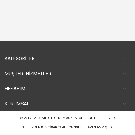
KATEGORİLER
MÜŞTERİ HİZMETLERİ
HESABIM
KURUMSAL
© 2019 - 2022
MERTER PROMOSYON
. ALL RIGHTS RESERVED.
SITEBIZDEN®
E-TICARET
ALT YAPISI ILE HAZIRLANMIŞTIR.