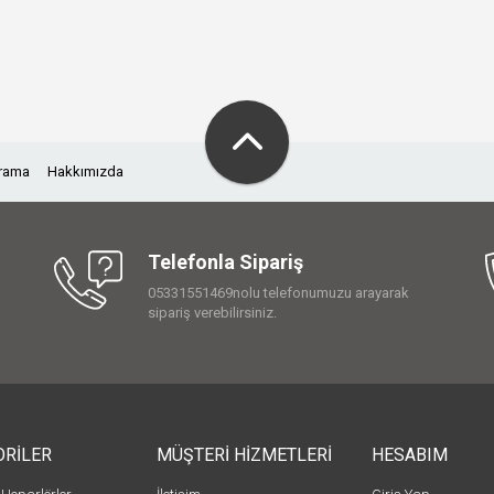
Arama
Hakkımızda
Telefonla Sipariş
05331551469nolu telefonumuzu arayarak
sipariş verebilirsiniz.
ORİLER
MÜŞTERİ HİZMETLERİ
HESABIM