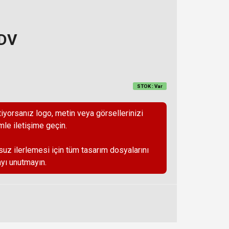
KDV
STOK : Var
iyorsanız logo, metin veya görsellerinizi
mle iletişime geçin.
suz ilerlemesi için tüm tasarım dosyalarını
yı unutmayın.