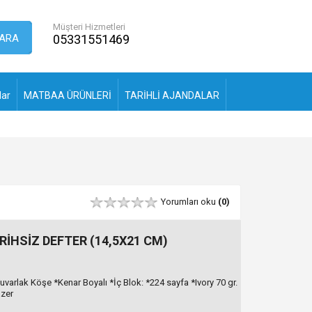
Müşteri Hizmetleri
ARA
05331551469
lar
MATBAA ÜRÜNLERİ
TARİHLİ AJANDALAR
Yorumları oku
(0)
İHSİZ DEFTER (14,5X21 CM)
varlak Köşe *Kenar Boyalı *İç Blok: *224 sayfa *Ivory 70 gr.
azer