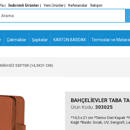
fa |
İndirimli Ürünler
|
Yeni Ürünler |
Referanslar
İletişim
r
Çakmaklar
Şapkalar
KARTON BARDAK
Termoslar ve Matara
-
PLASTİK TÜKENMEZ
KALEMLER2
RİHSİZ DEFTER (14,5X21 CM)
BAHÇELİEVLER TABA TAR
Ürün Kodu:
303025
*14,5 x 21 cm *Termo Deri Kapak *Yu
Kağıt *Baskı: Sıcak, UV, Serigrafi, L