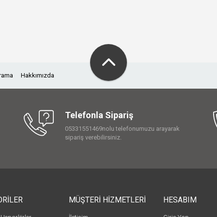
Arama
Hakkımızda
Telefonla Sipariş
05331551469nolu telefonumuzu arayarak
sipariş verebilirsiniz.
ORİLER
MÜŞTERİ HİZMETLERİ
HESABIM