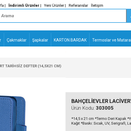
fa |
İndirimli Ürünler
|
Yeni Ürünler |
Referanslar
İletişim
r
Çakmaklar
Şapkalar
KARTON BARDAK
Termoslar ve Matara
-
PLASTİK TÜKENMEZ
KALEMLER2
T TARİHSİZ DEFTER (14,5X21 CM)
BAHÇELİEVLER LACİVERT
Ürün Kodu:
303005
*14,5 x 21 cm *Termo Deri Kapak *Yu
Kağıt *Baskı: Sıcak, UV, Serigrafi, L