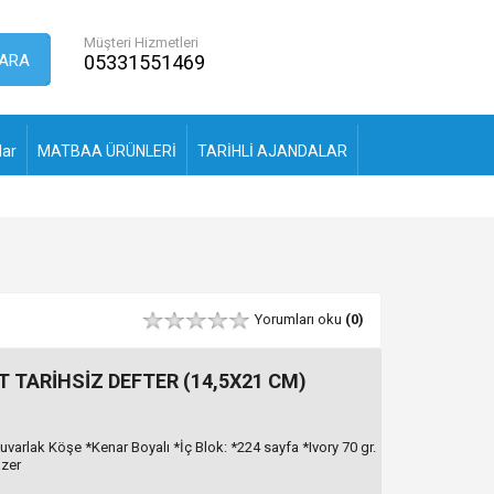
Müşteri Hizmetleri
ARA
05331551469
lar
MATBAA ÜRÜNLERİ
TARİHLİ AJANDALAR
Yorumları oku
(0)
 TARİHSİZ DEFTER (14,5X21 CM)
varlak Köşe *Kenar Boyalı *İç Blok: *224 sayfa *Ivory 70 gr.
azer