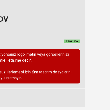
KDV
STOK : Var
iyorsanız logo, metin veya görsellerinizi
mle iletişime geçin.
suz ilerlemesi için tüm tasarım dosyalarını
yı unutmayın.