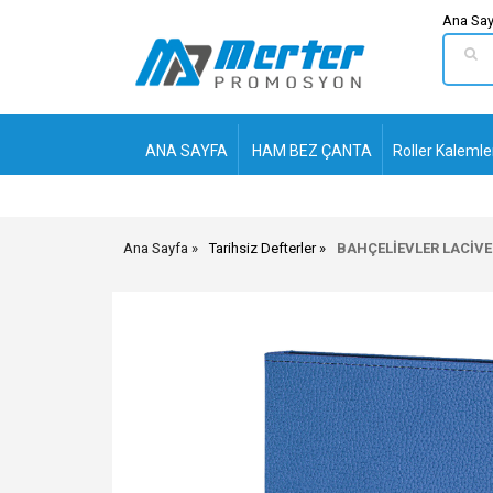
Ana Say
ANA SAYFA
HAM BEZ ÇANTA
Roller Kalemle
Ana Sayfa
Tarihsiz Defterler
BAHÇELİEVLER LACİVER