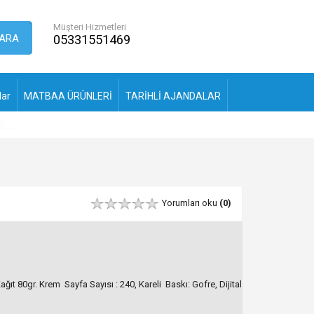
Müşteri Hizmetleri
ARA
05331551469
lar
MATBAA ÜRÜNLERİ
TARİHLİ AJANDALAR
Yorumları oku
(0)
ğıt 80gr. Krem Sayfa Sayısı : 240, Kareli Baskı: Gofre, Dijital