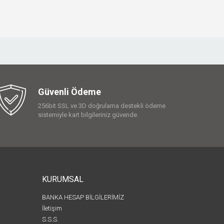
Güvenli Ödeme
256bit SSL ve 3D doğrulama destekli ödeme
sistemiyle kart bilgileriniz güvende.
KURUMSAL
BANKA HESAP BİLGİLERİMİZ
İletişim
S.S.S.