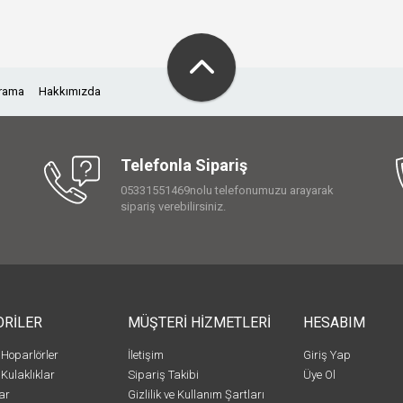
Arama
Hakkımızda
Telefonla Sipariş
05331551469nolu telefonumuzu arayarak
sipariş verebilirsiniz.
ORİLER
MÜŞTERİ HİZMETLERİ
HESABIM
 Hoparlörler
İletişim
Giriş Yap
 Kulaklıklar
Sipariş Takibi
Üye Ol
ar
Gizlilik ve Kullanım Şartları