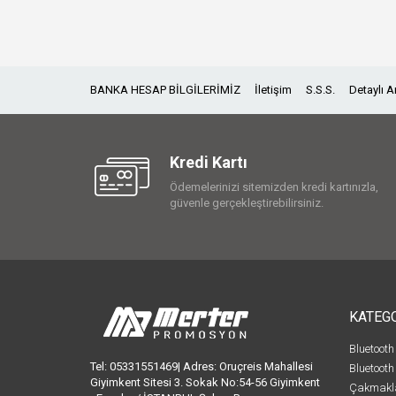
BANKA HESAP BİLGİLERİMİZ
İletişim
S.S.S.
Detaylı 
Kredi Kartı
Ödemelerinizi sitemizden kredi kartınızla,
güvenle gerçekleştirebilirsiniz.
KATEG
Bluetooth
Tel: 05331551469| Adres: Oruçreis Mahallesi
Bluetooth
Giyimkent Sitesi 3. Sokak No:54-56 Giyimkent
Çakmakl