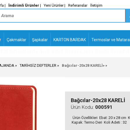
fa |
İndirimli Ürünler
|
Yeni Ürünler |
Referanslar
İletişim
r
Çakmaklar
Şapkalar
KARTON BARDAK
Termoslar ve Matara
-
PLASTİK TÜKENMEZ
KALEMLER2
 AJANDA
TARİHSİZ DEFTERLER
Bağcılar-20x28 KARELİ
»
»
Bağcılar-20x28 KARELİ
Ürün Kodu:
000591
Ürün Özellikleri Ebat: 20 x 28 cm Ka
Kapak: Termo Deri Koli Adeti : 32