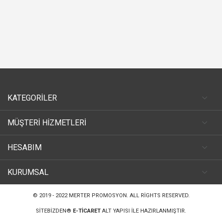
KATEGORİLER
MÜŞTERİ HİZMETLERİ
HESABIM
KURUMSAL
© 2019 - 2022
MERTER PROMOSYON
. ALL RIGHTS RESERVED.
SITEBIZDEN®
E-TICARET
ALT YAPISI ILE HAZIRLANMIŞTIR.