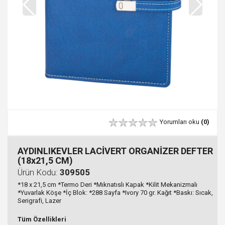
Yorumları oku
(0)
AYDINLIKEVLER LACİVERT ORGANİZER DEFTER
(18x21,5 CM)
Ürün Kodu:
309505
*18 x 21,5 cm *Termo Deri *Mıknatıslı Kapak *Kilit Mekanizmalı
*Yuvarlak Köşe *İç Blok: *288 Sayfa *Ivory 70 gr. Kağıt *Baskı: Sıcak,
Serigrafi, Lazer
Tüm Özellikleri