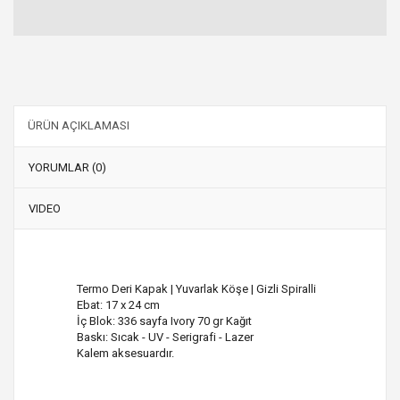
ÜRÜN AÇIKLAMASI
YORUMLAR (0)
VIDEO
Termo Deri Kapak | Yuvarlak Köşe | Gizli Spiralli
Ebat: 17 x 24 cm
İç Blok: 336 sayfa Ivory 70 gr Kağıt
Baskı: Sıcak - UV - Serigrafi - Lazer
Kalem aksesuardır.