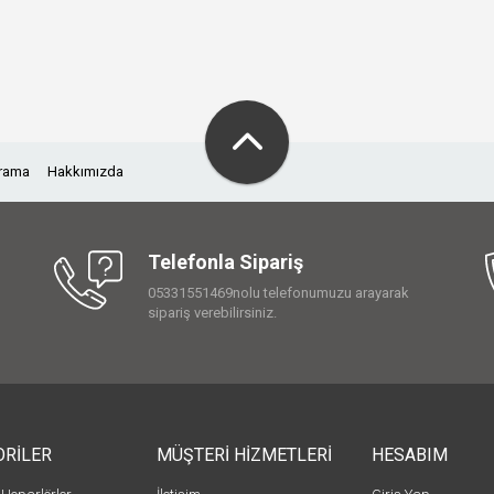
Arama
Hakkımızda
Telefonla Sipariş
05331551469nolu telefonumuzu arayarak
sipariş verebilirsiniz.
ORİLER
MÜŞTERİ HİZMETLERİ
HESABIM