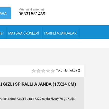
Müşteri Hizmetleri
ARA
05331551469
lar
MATBAA ÜRÜNLERİ
TARİHLİ AJANDALAR
Yorumları oku
(0)
İ GİZLİ SPİRALLİ AJANDA (17X24 CM)
lak Köşe *Gizli Spiralli *320 sayfa *Ivory 70 gr. Kağıt