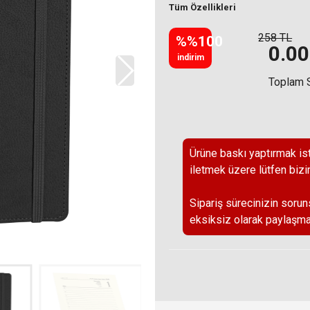
Tüm Özellikleri
258 TL
%%100
0.00
indirim
Toplam 
Ürüne baskı yaptırmak ist
iletmek üzere lütfen bizi
Sipariş sürecinizin sorun
eksiksiz olarak paylaşma