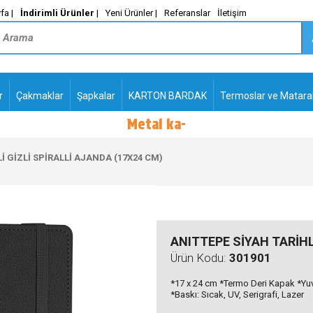
fa |
İndirimli Ürünler
|
Yeni Ürünler |
Referanslar
İletişim
r
Çakmaklar
Şapkalar
KARTON BARDAK
Termoslar ve Matara
Metal kalemlerde-
PLASTİK TÜKENMEZ
KALEMLER2
İ GİZLİ SPİRALLİ AJANDA (17X24 CM)
ANITTEPE SİYAH TARİHL
Ürün Kodu:
301901
*17 x 24 cm *Termo Deri Kapak *Yuvar
*Baskı: Sıcak, UV, Serigrafi, Lazer