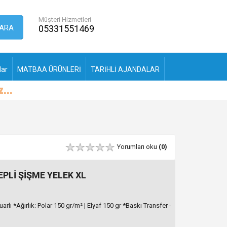
Müşteri Hizmetleri
ARA
05331551469
lar
MATBAA ÜRÜNLERİ
TARİHLİ AJANDALAR
Yorumları oku
(0)
PLİ ŞİŞME YELEK XL
rlı *Ağırlık: Polar 150 gr/m² | Elyaf 150 gr *Baskı Transfer -