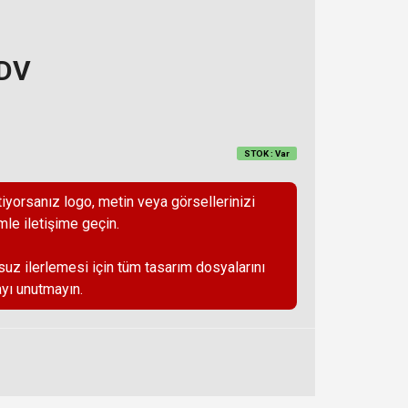
KDV
STOK : Var
iyorsanız logo, metin veya görsellerinizi
mle iletişime geçin.
suz ilerlemesi için tüm tasarım dosyalarını
yı unutmayın.