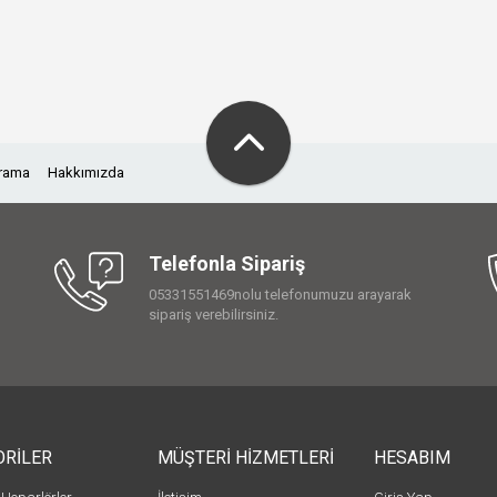
Arama
Hakkımızda
Telefonla Sipariş
05331551469nolu telefonumuzu arayarak
sipariş verebilirsiniz.
ORİLER
MÜŞTERİ HİZMETLERİ
HESABIM