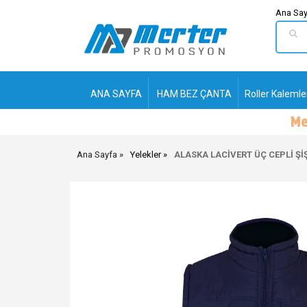
Ana Say
ANA SAYFA
HAM BEZ ÇANTA
Roller Kalemle
Ana Sayfa
Yelekler
ALASKA LACİVERT ÜÇ CEPLİ Şİ