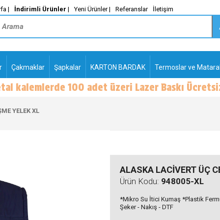
fa |
İndirimli Ürünler
|
Yeni Ürünler |
Referanslar
İletişim
r
Çakmaklar
Şapkalar
KARTON BARDAK
Termoslar ve Matara
-
PLASTİK TÜKENMEZ
KALEMLER2
ŞME YELEK XL
ALASKA LACİVERT ÜÇ CE
Ürün Kodu:
948005-XL
*Mikro Su İtici Kumaş *Plastik Fermua
Şeker - Nakış - DTF