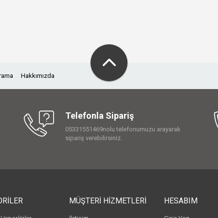
Arama
Hakkımızda
Telefonla Sipariş
05331551469nolu telefonumuzu arayarak
sipariş verebilirsiniz.
ORİLER
MÜŞTERİ HİZMETLERİ
HESABIM