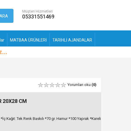
Müşteri Hizmetleri
ARA
05331551469
lar
MATBAA ÜRÜNLERİ
TARİHLİ AJANDALAR
Yorumları oku
(0)
R 20X28 CM
*İç Kağıt: Tek Renk Baskılı *70 gr. Hamur *100 Yaprak *Kareli