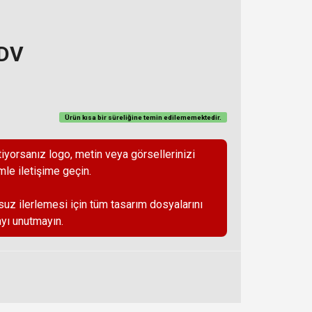
KDV
Ürün kısa bir süreliğine temin
edilememektedir
.
iyorsanız logo, metin veya görsellerinizi
mle iletişime geçin.
suz ilerlemesi için tüm tasarım dosyalarını
yı unutmayın.