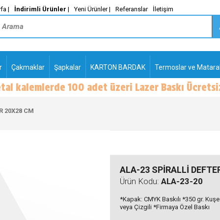
fa |
İndirimli Ürünler
|
Yeni Ürünler |
Referanslar
İletişim
r
Çakmaklar
Şapkalar
KARTON BARDAK
Termoslar ve Matara
-
PLASTİK TÜKENMEZ
KALEMLER2
R 20X28 CM
ALA-23 SPİRALLİ DEFTE
Ürün Kodu:
ALA-23-20
*Kapak: CMYK Baskılı *350 gr. Kuşe 
veya Çizgili *Firmaya Özel Baskı