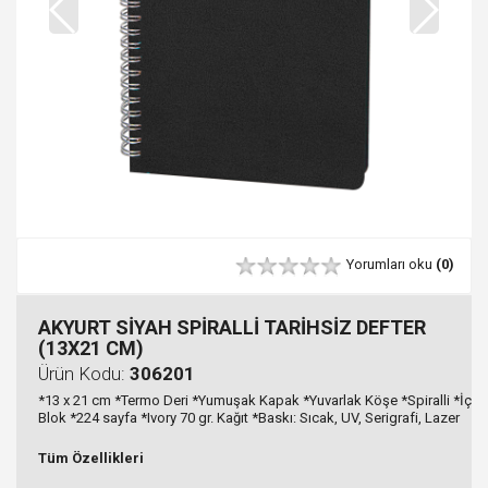
Yorumları oku
(0)
AKYURT SİYAH SPİRALLİ TARİHSİZ DEFTER
(13X21 CM)
Ürün Kodu:
306201
*13 x 21 cm *Termo Deri *Yumuşak Kapak *Yuvarlak Köşe *Spiralli *İç
Blok *224 sayfa *Ivory 70 gr. Kağıt *Baskı: Sıcak, UV, Serigrafi, Lazer
Tüm Özellikleri