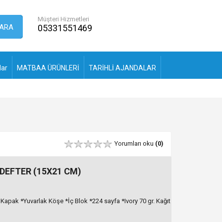
Müşteri Hizmetleri
ARA
05331551469
lar
MATBAA ÜRÜNLERİ
TARİHLİ AJANDALAR
Yorumları oku
(0)
 DEFTER (15X21 CM)
 Kapak *Yuvarlak Köşe *İç Blok *224 sayfa *Ivory 70 gr. Kağıt