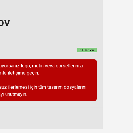
KDV
STOK : Var
iyorsanız logo, metin veya görsellerinizi
mle iletişime geçin.
suz ilerlemesi için tüm tasarım dosyalarını
yı unutmayın.