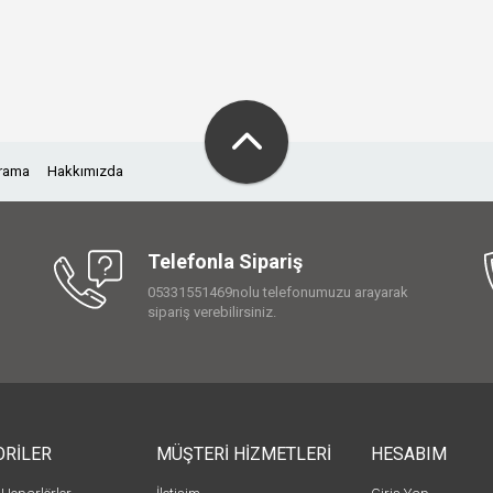
Arama
Hakkımızda
Telefonla Sipariş
05331551469nolu telefonumuzu arayarak
sipariş verebilirsiniz.
ORİLER
MÜŞTERİ HİZMETLERİ
HESABIM