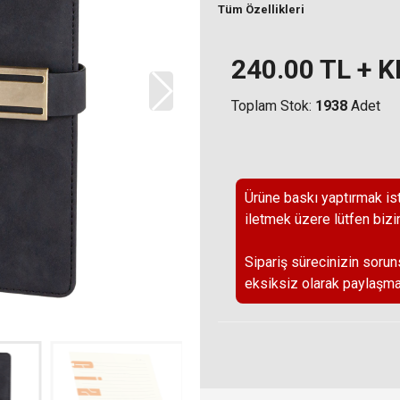
Tüm Özellikleri
240.00
TL + 
Toplam Stok:
1938
Adet
Ürüne baskı yaptırmak ist
iletmek üzere lütfen bizi
Sipariş sürecinizin sorun
eksiksiz olarak paylaşma