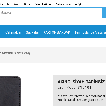
fa |
İndirimli Ürünler
|
Yeni Ürünler |
Referanslar
İletişim
r
Çakmaklar
Şapkalar
KARTON BARDAK
Termoslar ve Matara
-
PLASTİK TÜKENMEZ
KALEMLER2
Z DEFTER (15X21 CM)
AKINCI SİYAH TARİHSİZ
Ürün Kodu:
310101
*15 x 21 cm *Termo Deri *Mıknatıslı
*Baskı: Sıcak, UV, Serigrafi, Lazer