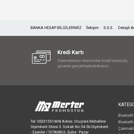
BANKA HESAP BİLGİLERİMİZ
İletişim
S.S.S.
Detaylı 
Kredi Kartı
Ödemelerinizi sitemizden kredi kartınızla,
güvenle gerçekleştirebilirsiniz.
KATEG
Bluetooth
Tel: 05331551469| Adres: Oruçreis Mahallesi
Bluetooth
Giyimkent Sitesi 3. Sokak No:54-56 Giyimkent
Çakmakl
- Esenler / İSTANBUL Şube : Pazar