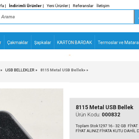
fa |
İndirimli Ürünler
|
Yeni Ürünler |
Referanslar
İletişim
r
Çakmaklar
Şapkalar
KARTON BARDAK
Termoslar ve Matara
Metal_
PLASTİK TÜKENMEZ
KALEMLER2
USB BELLEKLER
8115 Metal USB Bellek
»
»
8115 Metal USB Bellek
Ürün Kodu:
000832
Toplam Stok1297 16 - 32 GB FİYAT 
FİYAT ALINIZ FİYATA KUTU DAHİL 