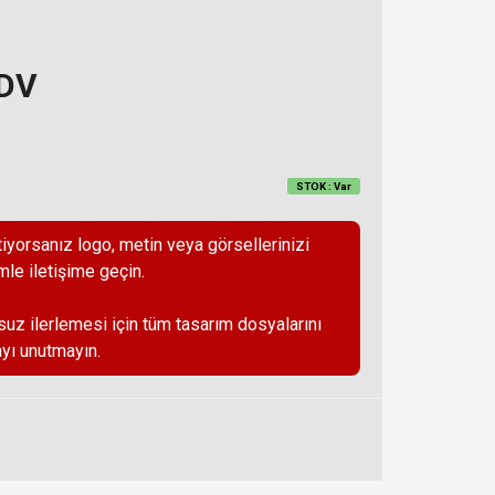
KDV
STOK : Var
iyorsanız logo, metin veya görsellerinizi
mle iletişime geçin.
suz ilerlemesi için tüm tasarım dosyalarını
yı unutmayın.