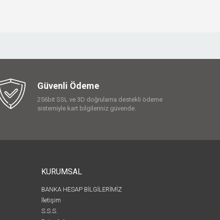
Güvenli Ödeme
256bit SSL ve 3D doğrulama destekli ödeme
sistemiyle kart bilgileriniz güvende.
KURUMSAL
BANKA HESAP BİLGİLERİMİZ
İletişim
S.S.S.