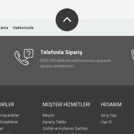
Arama
Hakkımızda
Telefonla Sipariş
05331551469nolu telefonumuzu arayarak
sipariş verebilirsiniz.
ORİLER
MÜŞTERİ HİZMETLERİ
HESABIM
 Hoparlörler
İletişim
Giriş Yap
 Kulaklıklar
Sipariş Takibi
Üye Ol
ar
Gizlilik ve Kullanım Şartları