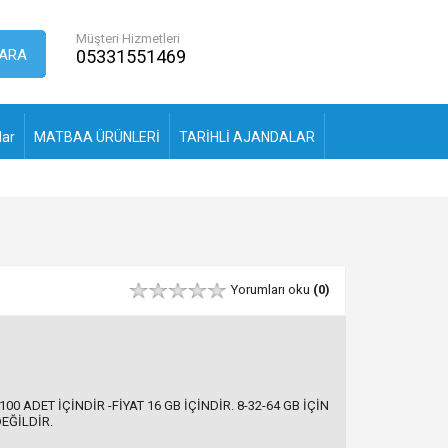
Müşteri Hizmetleri
ARA
05331551469
lar
MATBAA ÜRÜNLERİ
TARİHLİ AJANDALAR
Yorumları oku
(0)
100 ADET İÇİNDİR -FİYAT 16 GB İÇİNDİR. 8-32-64 GB İÇİN
DEĞİLDİR.