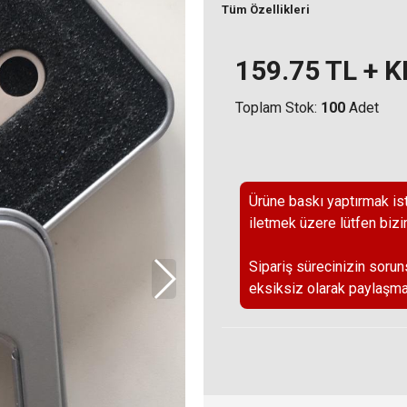
Tüm Özellikleri
159.75
TL + 
Toplam Stok:
100
Adet
Ürüne baskı yaptırmak ist
iletmek üzere lütfen bizi
Sipariş sürecinizin sorun
eksiksiz olarak paylaşma