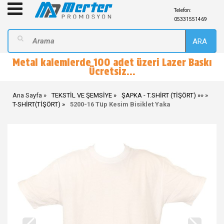
Telefon:
05331551469
ARA
Metal kalemlerde 100 adet üzeri Lazer Baskı
Ücretsiz...
Ana Sayfa
TEKSTİL VE ŞEMSİYE
ŞAPKA - T.SHİRT (TİŞÖRT)
»
»
T-SHİRT(TİŞÖRT)
5200-16 Tüp Kesim Bisiklet Yaka