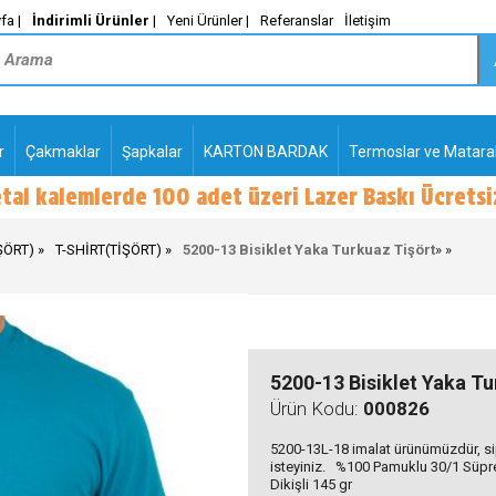
fa |
İndirimli Ürünler
|
Yeni Ürünler |
Referanslar
İletişim
r
Çakmaklar
Şapkalar
KARTON BARDAK
Termoslar ve Matara
-
PLASTİK TÜKENMEZ
KALEMLER2
ŞÖRT)
T-SHİRT(TİŞÖRT)
5200-13 Bisiklet Yaka Turkuaz Tişört
»
»
5200-13 Bisiklet Yaka Tu
Ürün Kodu:
000826
5200-13L-18 imalat ürünümüzdür, sipa
isteyiniz. %100 Pamuklu 30/1 Süpre
Dikişli 145 gr