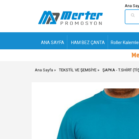
Ana Say
ANA SAYFA
HAM BEZ ÇANTA
Roller Kalemle
Ana Sayfa
TEKSTİL VE ŞEMSİYE
ŞAPKA - T.SHİRT (Tİ