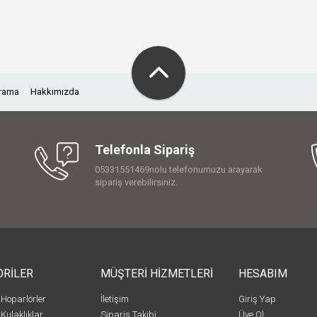
Arama
Hakkımızda
Telefonla Sipariş
05331551469nolu telefonumuzu arayarak
sipariş verebilirsiniz.
ORİLER
MÜŞTERİ HİZMETLERİ
HESABIM
 Hoparlörler
İletişim
Giriş Yap
 Kulaklıklar
Sipariş Takibi
Üye Ol