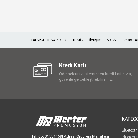
BANKA HESAP BİLGİLERİMİZ
İletişim
S.S.S.
Detaylı 
Kredi Kartı
Ödemelerinizi sitemizden kredi kartınızla,
güvenle gerçekleştirebilirsiniz.
KATEG
Bluetooth
Tel: 05331551469| Adres: Oruçreis Mahallesi
Bluetooth