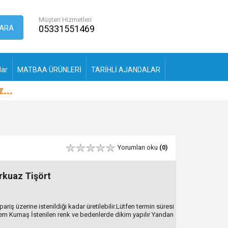
Müşteri Hizmetleri
ARA
05331551469
lar
MATBAA ÜRÜNLERİ
TARİHLİ AJANDALAR
Yorumları oku
(0)
rkuaz Tişört
riş üzerine istenildiği kadar üretilebilir.Lütfen termin süresi
m Kumaş İstenilen renk ve bedenlerde dikim yapılır Yandan