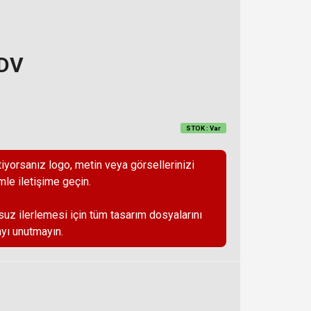
KDV
STOK : Var
iyorsanız logo, metin veya görsellerinizi
mle iletişime geçin.
suz ilerlemesi için tüm tasarım dosyalarını
yı unutmayın.