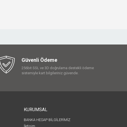
Güvenli Ödeme
256bit SSL ve 3D doğrulama destekli ödeme
sistemiyle kart bilgileriniz güvende.
KURUMSAL
BANKA HESAP BİLGİLERİMİZ
İletişim