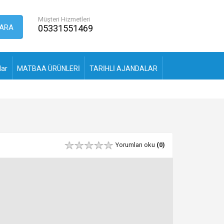
Müşteri Hizmetleri
ARA
05331551469
lar
MATBAA ÜRÜNLERİ
TARİHLİ AJANDALAR
Yorumları oku
(0)