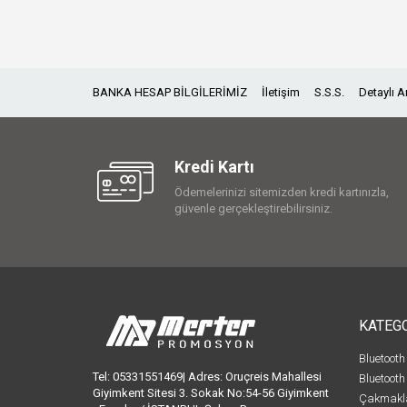
BANKA HESAP BİLGİLERİMİZ
İletişim
S.S.S.
Detaylı 
Kredi Kartı
Ödemelerinizi sitemizden kredi kartınızla,
güvenle gerçekleştirebilirsiniz.
KATEG
Bluetooth
Tel: 05331551469| Adres: Oruçreis Mahallesi
Bluetooth
Giyimkent Sitesi 3. Sokak No:54-56 Giyimkent
Çakmakl