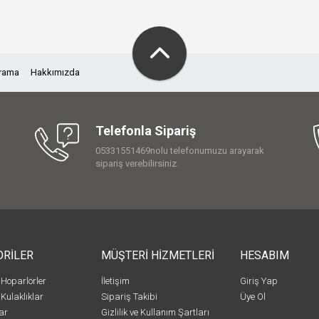
Arama
Hakkımızda
Telefonla Sipariş
05331551469nolu telefonumuzu arayarak
sipariş verebilirsiniz.
ORİLER
MÜŞTERİ HİZMETLERİ
HESABIM
 Hoparlörler
İletişim
Giriş Yap
 Kulaklıklar
Sipariş Takibi
Üye Ol
ar
Gizlilik ve Kullanım Şartları