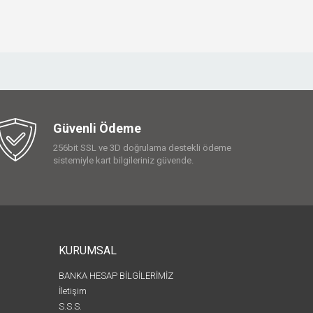
Güvenli Ödeme
256bit SSL ve 3D doğrulama destekli ödeme
sistemiyle kart bilgileriniz güvende.
KURUMSAL
BANKA HESAP BİLGİLERİMİZ
İletişim
S.S.S.