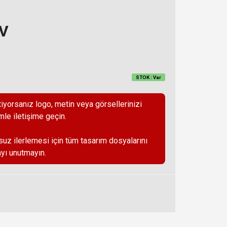
DV
STOK : Var
iyorsanız logo, metin veya görsellerinizi
mle iletişime geçin.
suz ilerlemesi için tüm tasarım dosyalarını
yı unutmayın.