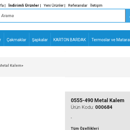
fa |
İndirimli Ürünler
|
Yeni Ürünler |
Referanslar
İletişim
r
Çakmaklar
Şapkalar
KARTON BARDAK
Termoslar ve Matara
-
PLASTİK TÜKENMEZ
KALEMLER2
Metal Kalem
»
0555-490 Metal Kalem
Ürün Kodu:
000684
-
Tüm Özellikleri